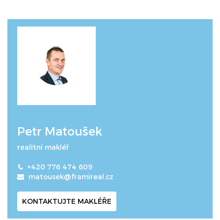
Petr Matoušek
realitní makléř
+420 776 474 609
matousek@framireal.cz
KONTAKTUJTE MAKLÉŘE