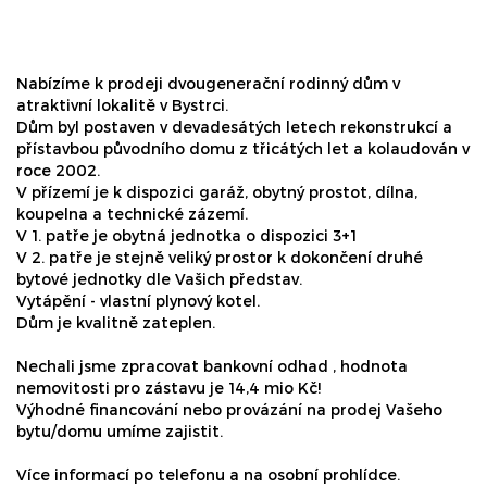
Nabízíme k prodeji dvougenerační rodinný dům v
atraktivní lokalitě v Bystrci.
Dům byl postaven v devadesátých letech rekonstrukcí a
přístavbou původního domu z třicátých let a kolaudován v
roce 2002.
V přízemí je k dispozici garáž, obytný prostot, dílna,
koupelna a technické zázemí.
V 1. patře je obytná jednotka o dispozici 3+1
V 2. patře je stejně veliký prostor k dokončení druhé
bytové jednotky dle Vašich představ.
Vytápění - vlastní plynový kotel.
Dům je kvalitně zateplen.
Nechali jsme zpracovat bankovní odhad , hodnota
nemovitosti pro zástavu je 14,4 mio Kč!
Výhodné financování nebo provázání na prodej Vašeho
bytu/domu umíme zajistit.
Více informací po telefonu a na osobní prohlídce.