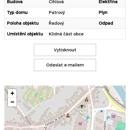
Budova
Cihlová
Elektřina
Typ domu
Patrový
Plyn
Poloha objektu
Řadový
Odpad
Umístění objektu
Klidná část obce
Vytisknout
Odeslat e-mailem
+
−