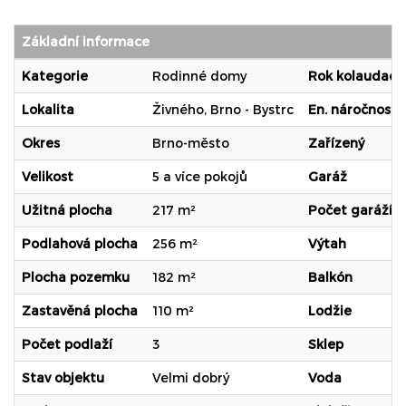
Základní informace
Kategorie
Rodinné domy
Rok kolaudace
Lokalita
Živného, Brno - Bystrc
En. náročnost b
Okres
Brno-město
Zařízený
Velikost
5 a více pokojů
Garáž
Užitná plocha
217 m²
Počet garáží
Podlahová plocha
256 m²
Výtah
Plocha pozemku
182 m²
Balkón
Zastavěná plocha
110 m²
Lodžie
Počet podlaží
3
Sklep
Stav objektu
Velmi dobrý
Voda