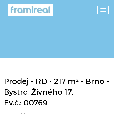
Toggl
navig
Prodej - RD - 217 m² - Brno -
Bystrc, Živného 17,
Ev.č.: 00769