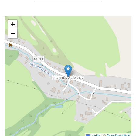
+
−
Leaflet
|
©
OpenStreetMap