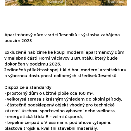
Apartmánový dům v srdci Jeseníků – výstavba zahájena
podzim 2025
Exkluzivně nabízíme ke koupi moderní apartmánový dům
v malebné části Horní Václavov u Bruntálu, který bude
dokončen v podzimu 2026.
Jedinečná příležitost spojit klid hor, moderní architekturu
a výbornou dostupnost oblíbených středisek Jeseníků.
Dispozice a standardy
- prostorný dům o užitné ploše cca 160 m²,
- velkorysá terasa s krásným výhledem do okolní přírody,
- částečně podsklepený objekt vhodný pro technické
zázemí, úschovu sportovního vybavení nebo wellness,
- energetická třída B – velmi úsporná,
- tepelné čerpadlo Viessmann, podlahové vytápění,
plastová trojskla, kvalitní stavební materiály,