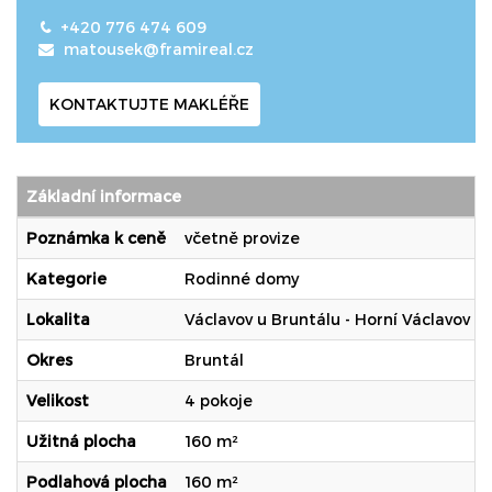
+420 776 474 609
matousek@framireal.cz
KONTAKTUJTE MAKLÉŘE
Základní informace
Poznámka k ceně
včetně provize
Kategorie
Rodinné domy
Lokalita
Václavov u Bruntálu - Horní Václavov
Okres
Bruntál
Velikost
4 pokoje
Užitná plocha
160 m²
Podlahová plocha
160 m²