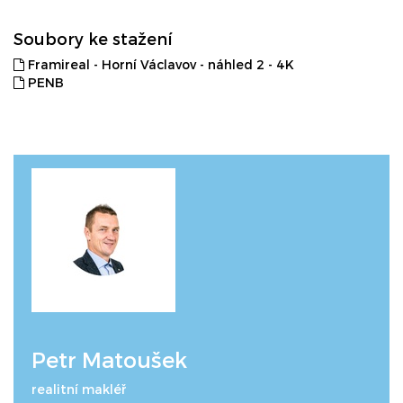
Soubory ke stažení
Framireal - Horní Václavov - náhled 2 - 4K
PENB
Petr Matoušek
realitní makléř