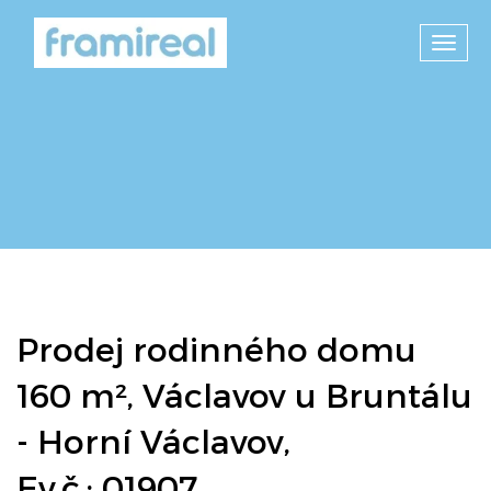
Toggl
navig
Prodej rodinného domu
160 m², Václavov u Bruntálu
- Horní Václavov,
Ev.č.: 01907