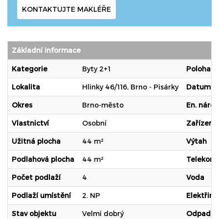
KONTAKTUJTE MAKLÉŘE
Základní informace
Kategorie
Byty 2+1
Poloha o
Lokalita
Hlinky 46/116, Brno - Pisárky
Datum na
Okres
Brno-město
En. nároč
Vlastnictví
Osobní
Zařízený
Užitná plocha
44 m²
Výtah
Podlahová plocha
44 m²
Telekom
Počet podlaží
4
Voda
Podlaží umístění
2. NP
Elektřina
Stav objektu
Velmi dobrý
Odpad