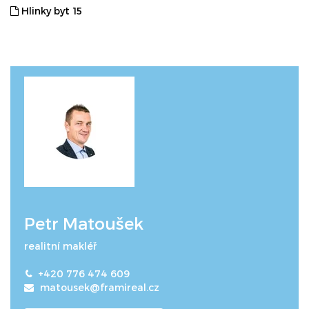
Hlinky byt 15
Petr Matoušek
realitní makléř
+420 776 474 609
matousek@framireal.cz