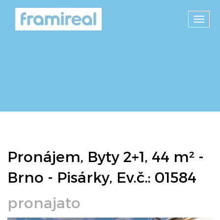
Toggl
navig
Pronájem, Byty 2+1, 44 m² -
Brno - Pisárky, Ev.č.: 01584
pronajato