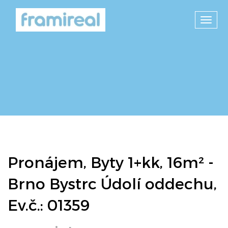
Toggl
navig
Pronájem, Byty 1+kk, 16m² -
Brno Bystrc Údolí oddechu,
Ev.č.: 01359