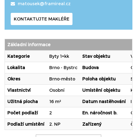
matousek@framireal.cz
KONTAKTUJTE MAKLÉŘE
Základní informace
Kategorie
Byty 1+kk
Stav objektu
Ve
Lokalita
Brno - Bystrc
Budova
Ci
Okres
Brno-město
Poloha objektu
Sa
Vlastnictví
Osobní
Umístění objektu
Kl
Užitná plocha
16 m²
Datum nastěhování
Ih
Počet podlaží
2
En. náročnost b.
G 
Podlaží umístění
2. NP
Zařízený
Čá