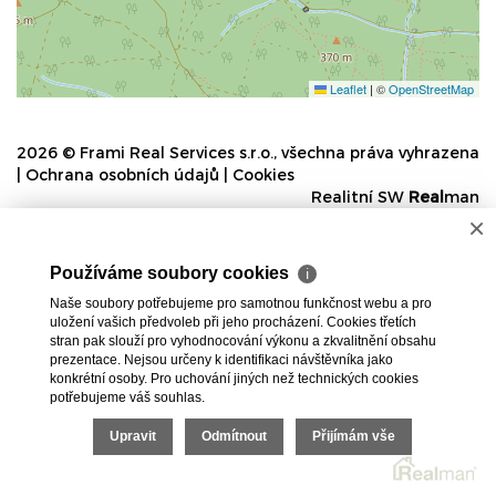
Leaflet
|
©
OpenStreetMap
2026 © Frami Real Services s.r.o., všechna práva vyhrazena
|
Ochrana osobních údajů
|
Cookies
Realitní SW
Real
man
×
Používáme soubory cookies
ℹ
Naše soubory potřebujeme pro samotnou funkčnost webu a pro
uložení vašich předvoleb při jeho procházení. Cookies třetích
stran pak slouží pro vyhodnocování výkonu a zkvalitnění obsahu
prezentace. Nejsou určeny k identifikaci návštěvníka jako
konkrétní osoby. Pro uchování jiných než technických cookies
potřebujeme váš souhlas.
Upravit
Odmítnout
Přijímám vše