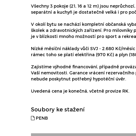
Všechny 3 pokoje (21, 16 a 12 m) jsou neprůchozí
separátní a kuchyň je dostatečně velká i pro poč
V okolí bytu se nachází kompletní občanská vyb
školek a zdravotnických zařízení. Pro milovníky 
je v blízkosti mnoho možností pro sport a rekrea
Nízké měsíční náklady vůči SVJ - 2.680 Kč/měsí
rámec toho se platí elektřina (970 Kč) a plyn (18
Zajistíme výhodné financování, případně prováz
Vaší nemovitosti. Garance vrácení rezervačního
nebude poskytnut potřebný hypotéční úvěr.
Uvedená cena je konečná, včetně provize RK.
Soubory ke stažení
PENB