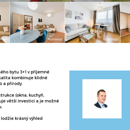
ého bytu 3+1 v příjemné
kalita kombinuje klidné
 a přírody.
trukce (okna, kuchyň,
je větší investici a je možné
u.
 lodžie krásný výhled