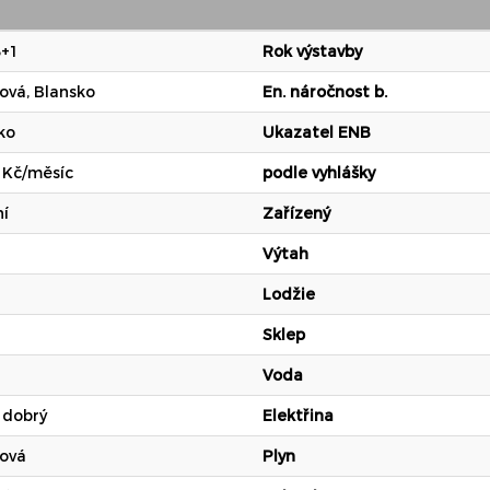
3+1
Rok výstavby
ová, Blansko
En. náročnost b.
ko
Ukazatel ENB
 Kč/měsíc
podle vyhlášky
í
Zařízený
Výtah
Lodžie
Sklep
Voda
 dobrý
Elektřina
ová
Plyn