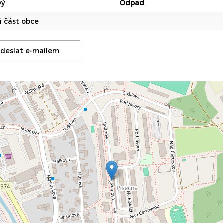
vý
Odpad
á část obce
deslat e-mailem