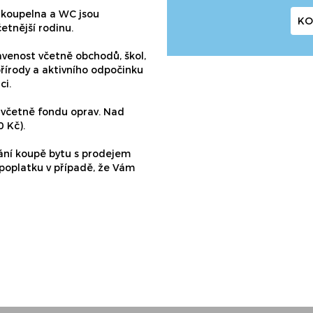
, koupelna a WC jsou
KO
etnější rodinu.
avenost včetně obchodů, škol,
přírody a aktivního odpočinku
ci.
c včetně fondu oprav. Nad
0 Kč).
ání koupě bytu s prodejem
 poplatku v případě, že Vám