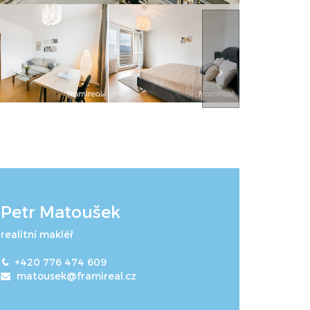
Petr Matoušek
realitní makléř
+420 776 474 609
matousek@framireal.cz