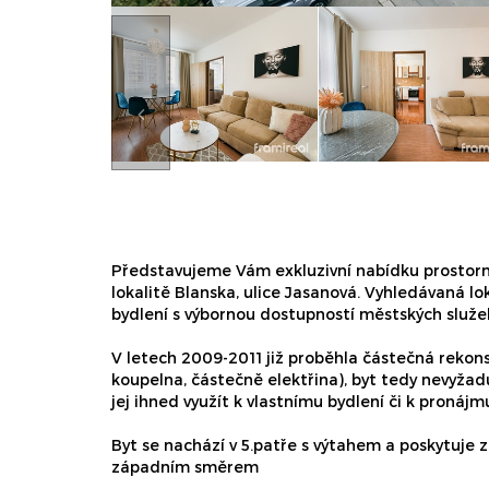
Představujeme Vám exkluzivní nabídku prostorn
lokalitě Blanska, ulice Jasanová. Vyhledávaná lo
bydlení s výbornou dostupností městských služeb
V letech 2009-2011 již proběhla částečná rekons
koupelna, částečně elektřina), byt tedy nevyžadu
jej ihned využít k vlastnímu bydlení či k pronájm
Byt se nachází v 5.patře s výtahem a poskytuje z
západním směrem