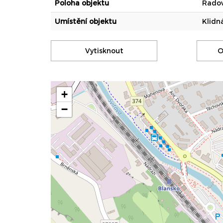
Poloha objektu
Řado
Umístění objektu
Klidn
Vytisknout
O
+
−