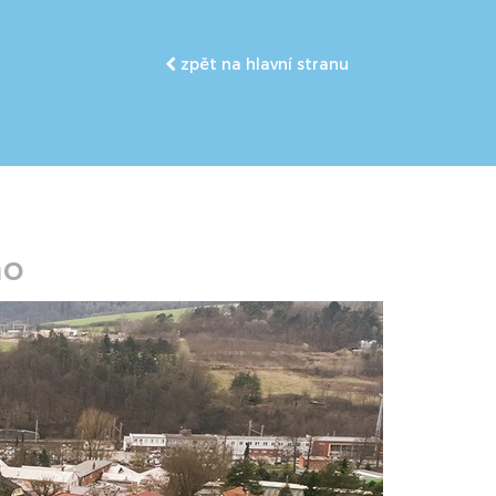
zpět na hlavní stranu
no