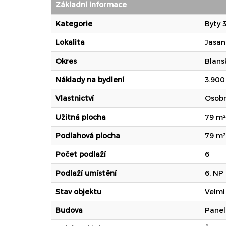
Základní informace
Kategorie
Byty 
Lokalita
Jasan
Okres
Blans
Náklady na bydlení
3.900
Vlastnictví
Osobn
Užitná plocha
79 m²
Podlahová plocha
79 m²
Počet podlaží
6
Podlaží umístění
6. NP
Stav objektu
Velmi
Budova
Panel