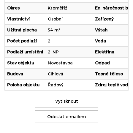
Okres
Kroměříž
En. náročnost b.
Vlastnictví
Osobní
Zařízený
Užitná plocha
54 m²
Výtah
Počet podlaží
2
Voda
Podlaží umístění
2. NP
Elektřina
Stav objektu
Novostavba
Odpad
Budova
Cihlová
Topné těleso
Poloha objektu
Řadový
Zdroj teplé vody
Vytisknout
Odeslat e-mailem