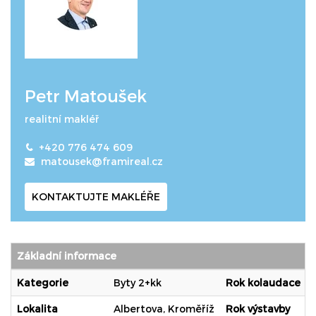
Petr Matoušek
realitní makléř
+420 776 474 609
matousek@framireal.cz
KONTAKTUJTE MAKLÉŘE
Základní informace
Kategorie
Byty 2+kk
Rok kolaudace
Lokalita
Albertova, Kroměříž
Rok výstavby