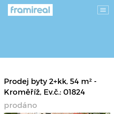
Toggl
navig
Prodej byty 2+kk, 54 m² -
Kroměříž, Ev.č.: 01824
prodáno