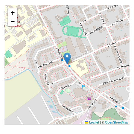
+
−
Leaflet
|
©
OpenStreetMap