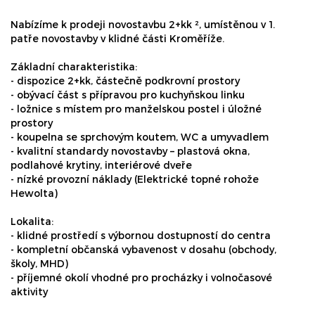
Nabízíme k prodeji novostavbu 2+kk ², umístěnou v 1.
patře novostavby v klidné části Kroměříže.
Základní charakteristika:
- dispozice 2+kk, částečně podkrovní prostory
- obývací část s přípravou pro kuchyňskou linku
- ložnice s místem pro manželskou postel i úložné
prostory
- koupelna se sprchovým koutem, WC a umyvadlem
- kvalitní standardy novostavby – plastová okna,
podlahové krytiny, interiérové dveře
- nízké provozní náklady (Elektrické topné rohože
Hewolta)
Lokalita:
- klidné prostředí s výbornou dostupností do centra
- kompletní občanská vybavenost v dosahu (obchody,
školy, MHD)
- příjemné okolí vhodné pro procházky i volnočasové
aktivity